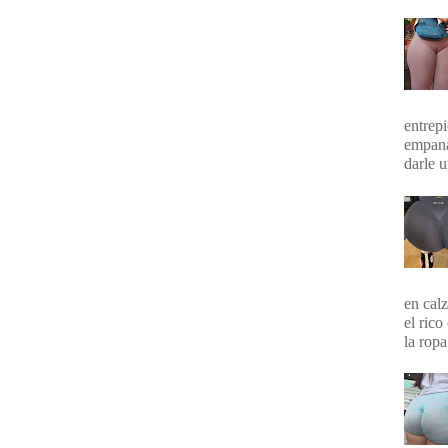
entrepi
empana
darle 
en calz
el rico
la ropa