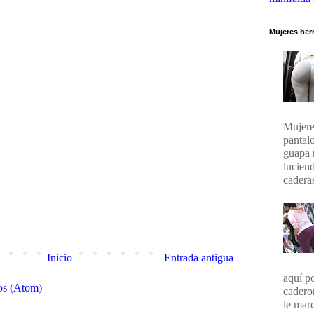
Mujeres her
Mujere
pantal
guapa 
lucien
caderas
Inicio
Entrada antigua
aquí p
os (Atom)
cadero
le marc