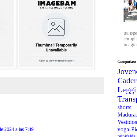
transp
compit
imagin.
Categorías:
Joven
Cader
Legg
Trans
shorts
Madura
Vestidos
yoga
Pi
e 2024 a las 7:49
minifalda