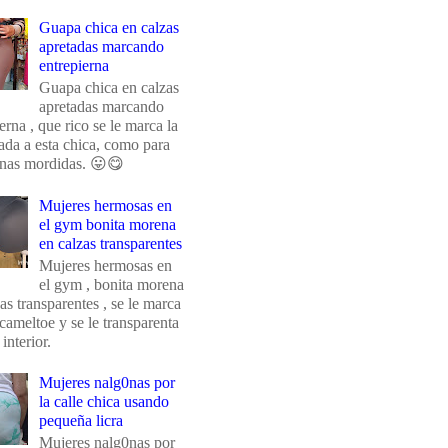
Guapa chica en calzas
apretadas marcando
entrepierna
Guapa chica en calzas
apretadas marcando
erna , que rico se le marca la
da a esta chica, como para
unas mordidas. 😛😋
Mujeres hermosas en
el gym bonita morena
en calzas transparentes
Mujeres hermosas en
el gym , bonita morena
as transparentes , se le marca
 cameltoe y se le transparenta
 interior.
Mujeres nalg0nas por
la calle chica usando
pequeña licra
Mujeres nalg0nas por