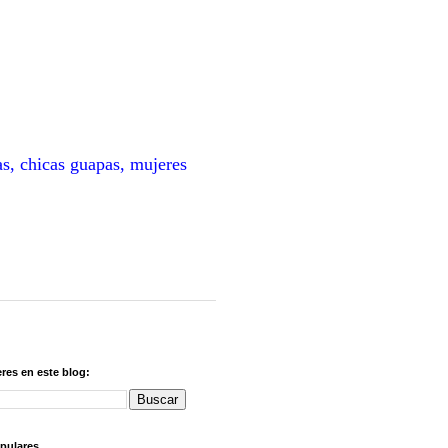
as, chicas guapas, mujeres
res en este blog:
pulares