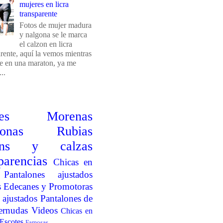
mujeres en licra
transparente
Fotos de mujer madura
y nalgona se le marca
el calzon en licra
arente, aquí la vemos mientras
e en una maraton, ya me
..
es
Morenas
onas
Rubias
ins y calzas
parencias
Chicas en
Pantalones ajustados
s
Edecanes y Promotoras
 ajustados
Pantalones de
ernudas
Videos
Chicas en
Escotes
Famosas