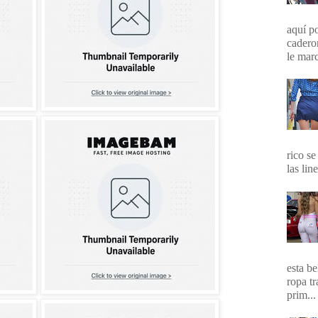
aquí p
cadero
le marc
rico se
las lin
esta b
ropa t
prim...