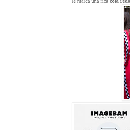
le marca una rica
cola redo