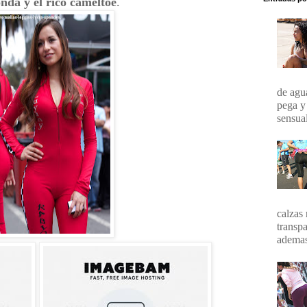
nda y el rico cameltoe
.
de agua
pega y
sensual
calzas 
transpa
ademas 