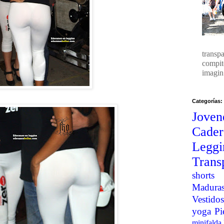
transp
compit
imagin.
Categorías:
Joven
Cader
Legg
Trans
shorts
Madura
Vestidos
yoga
Pi
minifalda