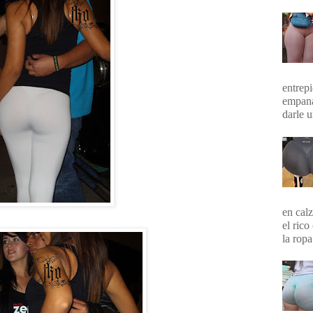
entrepi
empana
darle 
en calz
el rico
la ropa