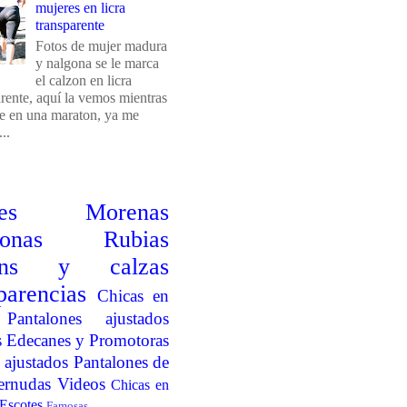
mujeres en licra
transparente
Fotos de mujer madura
y nalgona se le marca
el calzon en licra
arente, aquí la vemos mientras
e en una maraton, ya me
..
es
Morenas
onas
Rubias
ins y calzas
parencias
Chicas en
Pantalones ajustados
s
Edecanes y Promotoras
 ajustados
Pantalones de
ernudas
Videos
Chicas en
Escotes
Famosas