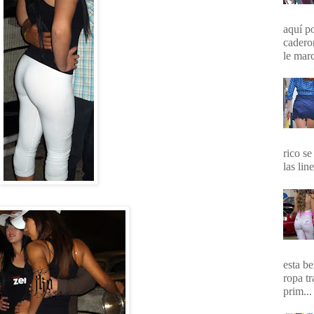
aquí p
cadero
le marc
rico se
las lin
esta b
ropa t
prim...