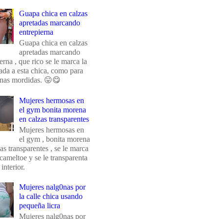
Guapa chica en calzas
apretadas marcando
entrepierna
Guapa chica en calzas
apretadas marcando
erna , que rico se le marca la
da a esta chica, como para
unas mordidas. 😛😋
Mujeres hermosas en
el gym bonita morena
en calzas transparentes
Mujeres hermosas en
el gym , bonita morena
as transparentes , se le marca
 cameltoe y se le transparenta
 interior.
Mujeres nalg0nas por
la calle chica usando
pequeña licra
Mujeres nalg0nas por