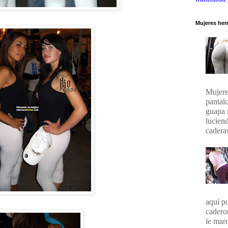
Mujeres her
Mujere
pantal
guapa 
lucien
caderas
aquí p
cadero
le marc