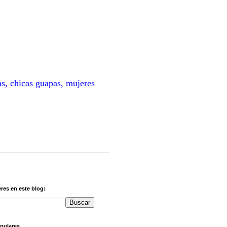
as, chicas guapas, mujeres
res en este blog:
pulares