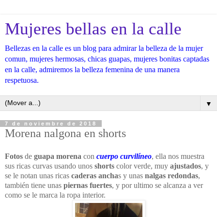
Mujeres bellas en la calle
Bellezas en la calle es un blog para admirar la belleza de la mujer
comun, mujeres hermosas, chicas guapas, mujeres bonitas captadas
en la calle, admiremos la belleza femenina de una manera
respetuosa.
▼
7 de noviembre de 2018
Morena nalgona en shorts
Fotos
de
guapa morena
con
cuerpo curvilíneo
, ella nos muestra
sus ricas curvas usando unos
shorts
color verde, muy
ajustados
, y
se le notan unas ricas
caderas ancha
s y unas
nalgas redondas
,
también tiene unas
piernas fuertes
, y por ultimo se alcanza a ver
como se le marca la ropa interior.