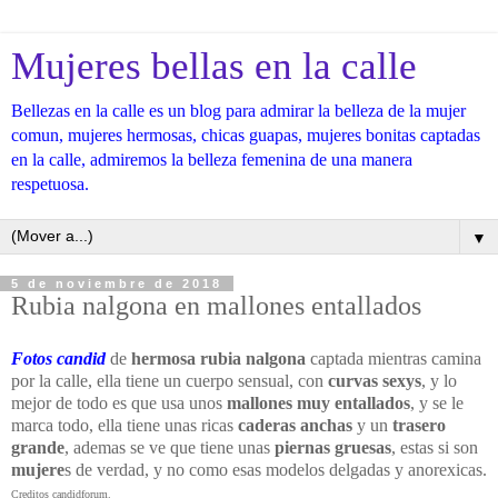
Mujeres bellas en la calle
Bellezas en la calle es un blog para admirar la belleza de la mujer
comun, mujeres hermosas, chicas guapas, mujeres bonitas captadas
en la calle, admiremos la belleza femenina de una manera
respetuosa.
▼
5 de noviembre de 2018
Rubia nalgona en mallones entallados
Fotos candid
de
hermosa rubia nalgona
captada mientras camina
por la calle, ella tiene un cuerpo sensual, con
curvas sexys
, y lo
mejor de todo es que usa unos
mallones muy entallados
, y se le
marca todo, ella tiene unas ricas
caderas anchas
y un
trasero
grande
, ademas se ve que tiene unas
piernas gruesas
, estas si son
mujere
s de verdad, y no como esas modelos delgadas y anorexicas.
Creditos candidforum.