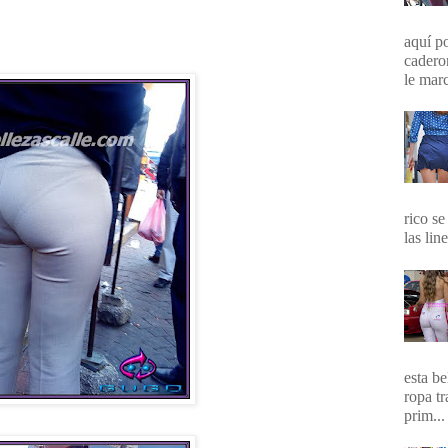
aquí p
cadero
le marc
rico se
las lin
esta b
ropa t
prim...