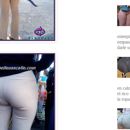
entrepi
empana
darle 
en calz
el rico
la ropa