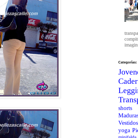
transp
compit
imagin.
Categorías:
Joven
Cader
Legg
Trans
shorts
Madura
Vestidos
yoga
Pi
minifalda