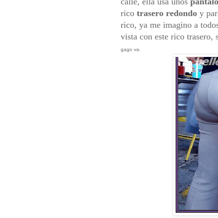
calle, ella usa unos
pantal
rico
trasero redondo
y par
rico, ya me imagino a todos
vista con este rico trasero
gago va.