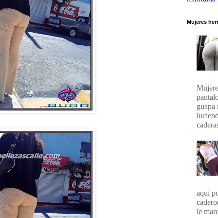
Mujeres her
Mujere
pantal
guapa 
lucien
caderas
aquí p
cadero
le marc