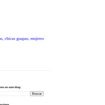
as, chicas guapas, mujeres
res en este blog:
pulares