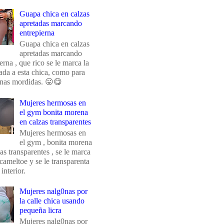
Guapa chica en calzas
apretadas marcando
entrepierna
Guapa chica en calzas
apretadas marcando
erna , que rico se le marca la
da a esta chica, como para
unas mordidas. 😛😋
Mujeres hermosas en
el gym bonita morena
en calzas transparentes
Mujeres hermosas en
el gym , bonita morena
as transparentes , se le marca
 cameltoe y se le transparenta
 interior.
Mujeres nalg0nas por
la calle chica usando
pequeña licra
Mujeres nalg0nas por