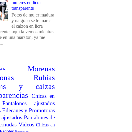
mujeres en licra
transparente
Fotos de mujer madura
y nalgona se le marca
el calzon en licra
arente, aquí la vemos mientras
e en una maraton, ya me
..
es
Morenas
onas
Rubias
ins y calzas
parencias
Chicas en
Pantalones ajustados
s
Edecanes y Promotoras
 ajustados
Pantalones de
ernudas
Videos
Chicas en
Escotes
Famosas