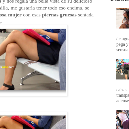
as
y nos regala una bella vista de su delicioso
illa, me gustaría tener todo eso encima, se
iosa mujer
con esas
piernas gruesas
sentada
py.
de agua
pega y
sensual
calzas 
transpa
ademas 