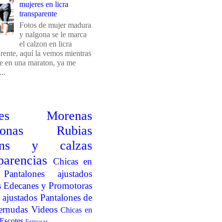
mujeres en licra
transparente
Fotos de mujer madura
y nalgona se le marca
el calzon en licra
arente, aquí la vemos mientras
e en una maraton, ya me
..
es
Morenas
onas
Rubias
ins y calzas
parencias
Chicas en
Pantalones ajustados
s
Edecanes y Promotoras
 ajustados
Pantalones de
ernudas
Videos
Chicas en
Escotes
Famosas