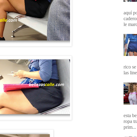
aquí p
cadero
le marc
rico se
las lin
esta b
ropa t
prim...