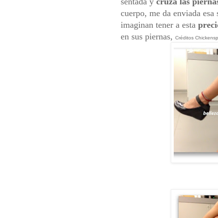
sentada y
cruza las piern
cuerpo, me da enviada esa s
imaginan tener a esta
prec
en sus piernas,
Créditos Chickens