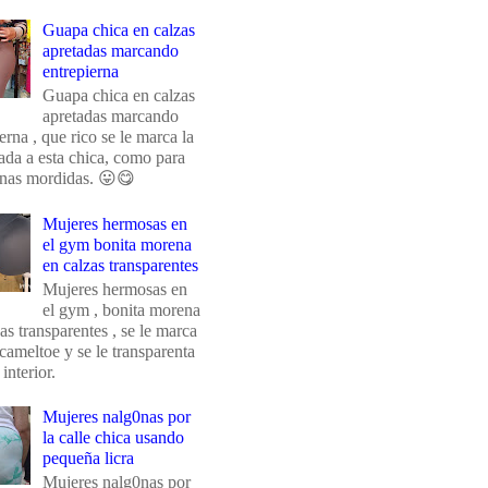
Guapa chica en calzas
apretadas marcando
entrepierna
Guapa chica en calzas
apretadas marcando
erna , que rico se le marca la
da a esta chica, como para
unas mordidas. 😛😋
Mujeres hermosas en
el gym bonita morena
en calzas transparentes
Mujeres hermosas en
el gym , bonita morena
as transparentes , se le marca
 cameltoe y se le transparenta
 interior.
Mujeres nalg0nas por
la calle chica usando
pequeña licra
Mujeres nalg0nas por