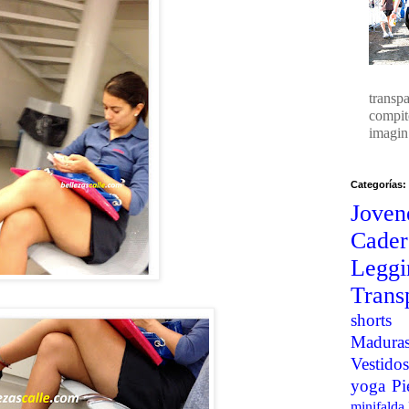
transp
compit
imagin.
Categorías:
Joven
Cader
Legg
Trans
shorts
Madura
Vestidos
yoga
Pi
minifalda