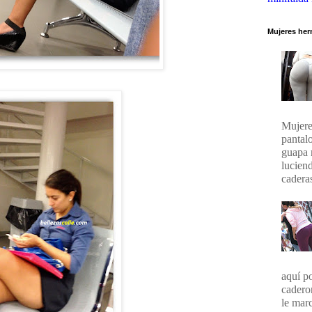
Mujeres her
Mujere
pantal
guapa 
lucien
caderas
aquí p
cadero
le marc