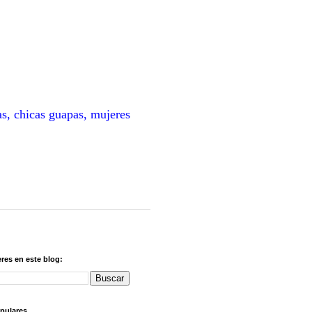
as, chicas guapas, mujeres
res en este blog:
pulares