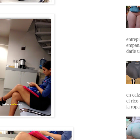
entrepi
empana
darle 
en calz
el rico
la ropa