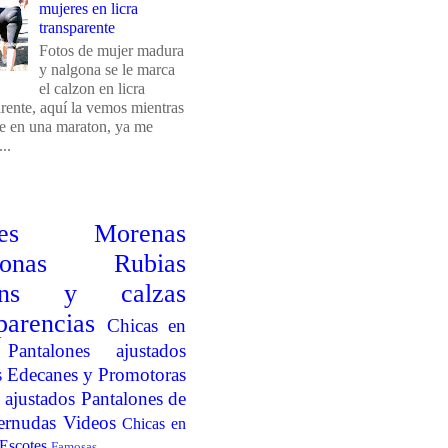
mujeres en licra
transparente
Fotos de mujer madura
y nalgona se le marca
el calzon en licra
arente, aquí la vemos mientras
e en una maraton, ya me
..
es
Morenas
onas
Rubias
ins y calzas
parencias
Chicas en
Pantalones ajustados
s
Edecanes y Promotoras
 ajustados
Pantalones de
ernudas
Videos
Chicas en
Escotes
Famosas