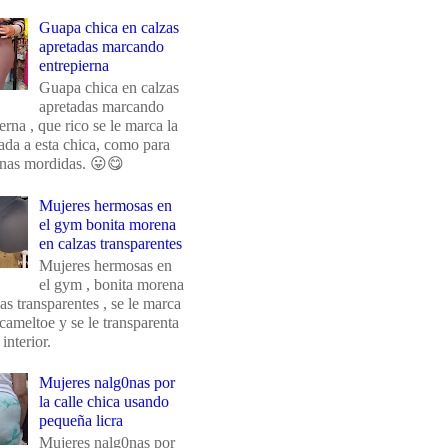
Guapa chica en calzas
apretadas marcando
entrepierna
Guapa chica en calzas
apretadas marcando
erna , que rico se le marca la
da a esta chica, como para
unas mordidas. 😛😋
Mujeres hermosas en
el gym bonita morena
en calzas transparentes
Mujeres hermosas en
el gym , bonita morena
as transparentes , se le marca
 cameltoe y se le transparenta
 interior.
Mujeres nalg0nas por
la calle chica usando
pequeña licra
Mujeres nalg0nas por