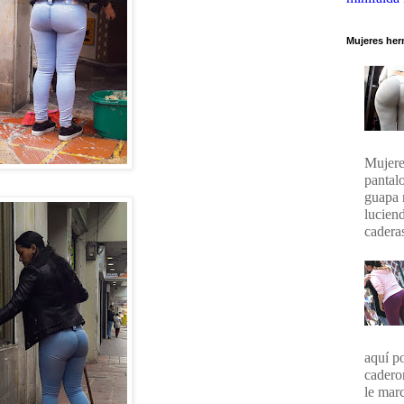
Mujeres her
Mujere
pantal
guapa 
lucien
caderas
aquí p
cadero
le marc