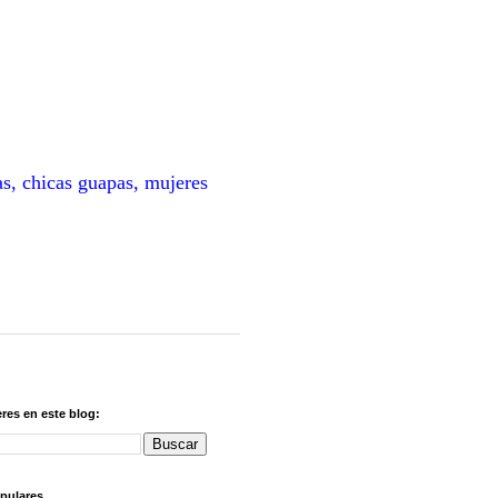
as, chicas guapas, mujeres
res en este blog:
pulares