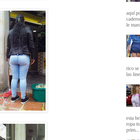
aquí p
cadero
le marc
rico se
las lin
esta b
ropa t
prim...