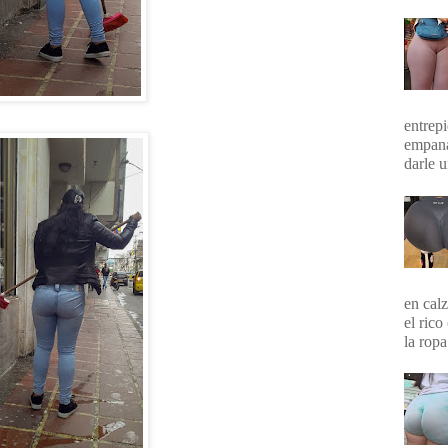
entrepi
empana
darle 
en calz
el rico
la ropa