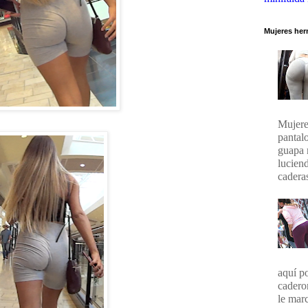
Mujeres her
Mujere
pantal
guapa 
lucien
caderas
aquí p
cadero
le marc