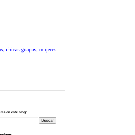
as, chicas guapas, mujeres
res en este blog:
pulares