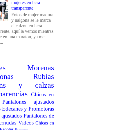
mujeres en licra
transparente
Fotos de mujer madura
y nalgona se le marca
el calzon en licra
arente, aquí la vemos mientras
e en una maraton, ya me
..
es
Morenas
onas
Rubias
ins y calzas
parencias
Chicas en
Pantalones ajustados
s
Edecanes y Promotoras
 ajustados
Pantalones de
ernudas
Videos
Chicas en
Escotes
Famosas