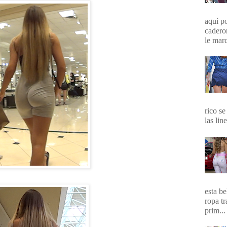
aquí p
cadero
le marc
rico se
las lin
esta b
ropa t
prim...