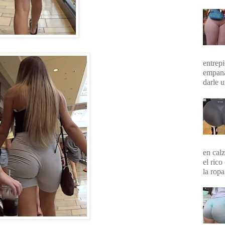
entrepi
empana
darle 
en calz
el rico
la ropa