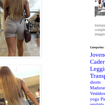
transp
compit
imagin.
Categorías:
Joven
Cader
Legg
Trans
shorts
Madura
Vestidos
yoga
Pi
minifalda