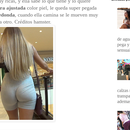
 ricas, y ella sabe lo que tiene y lo quiere
cra ajustada
color piel, le queda super pegada
redonda
, cuando ella camina se le mueven muy
a otro. Créditos hamster.
de agua
pega y
sensual
calzas 
transpa
ademas 