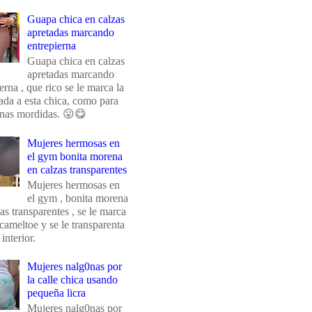
Guapa chica en calzas
apretadas marcando
entrepierna
Guapa chica en calzas
apretadas marcando
erna , que rico se le marca la
da a esta chica, como para
unas mordidas. 😛😋
Mujeres hermosas en
el gym bonita morena
en calzas transparentes
Mujeres hermosas en
el gym , bonita morena
as transparentes , se le marca
 cameltoe y se le transparenta
 interior.
Mujeres nalg0nas por
la calle chica usando
pequeña licra
Mujeres nalg0nas por