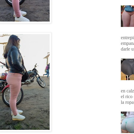
entrepi
empana
darle 
en calz
el rico
la ropa