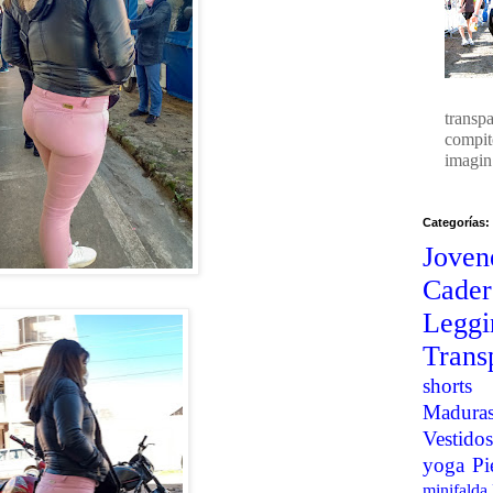
transp
compit
imagin.
Categorías:
Joven
Cader
Legg
Trans
shorts
Madura
Vestidos
yoga
Pi
minifalda