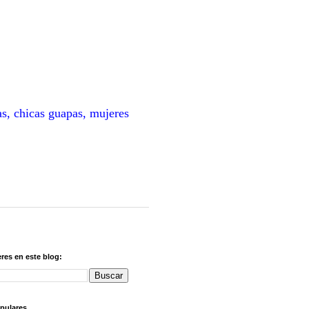
as, chicas guapas, mujeres
res en este blog:
pulares