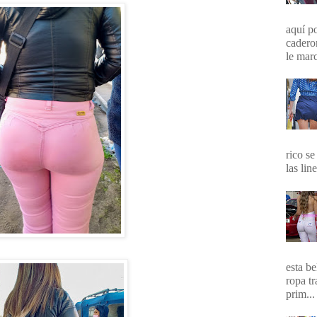
aquí p
cadero
le marc
rico se
las lin
esta b
ropa t
prim...