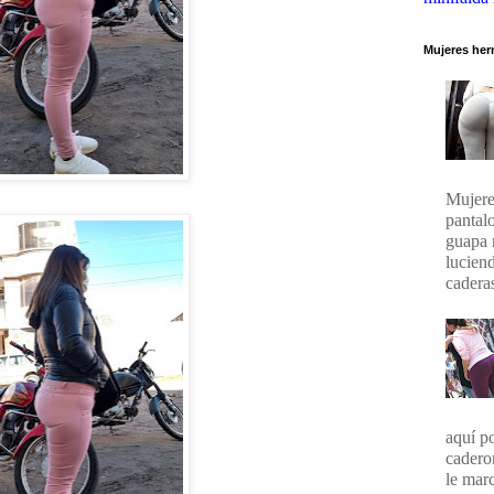
Mujeres her
Mujere
pantal
guapa 
lucien
caderas
aquí p
cadero
le marc