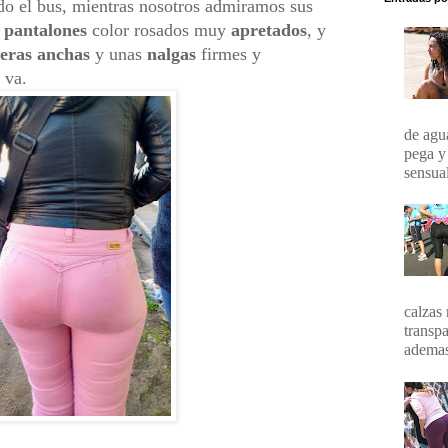
o el bus, mientras nosotros admiramos sus
s
pantalones
color rosados muy
apretados
, y
eras anchas
y unas
nalgas
firmes y
 va.
de agua
pega y
sensual
calzas 
transpa
ademas 