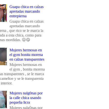
Guapa chica en calzas
apretadas marcando
entrepierna
Guapa chica en calzas
apretadas marcando
erna , que rico se le marca la
da a esta chica, como para
unas mordidas. 😛😋
Mujeres hermosas en
el gym bonita morena
en calzas transparentes
Mujeres hermosas en
el gym , bonita morena
as transparentes , se le marca
 cameltoe y se le transparenta
 interior.
Mujeres nalg0nas por
la calle chica usando
pequeña licra
Mujeres nalg0nas por