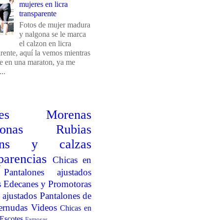
mujeres en licra
transparente
Fotos de mujer madura
y nalgona se le marca
el calzon en licra
arente, aquí la vemos mientras
e en una maraton, ya me
..
es
Morenas
onas
Rubias
ins y calzas
parencias
Chicas en
Pantalones ajustados
s
Edecanes y Promotoras
 ajustados
Pantalones de
ernudas
Videos
Chicas en
Escotes
Famosas