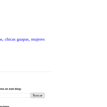
as, chicas guapas, mujeres
res en este blog:
pulares