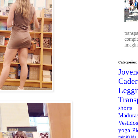
transp
compit
imagin.
Categorías:
Joven
Cader
Legg
Trans
shorts
Madura
Vestidos
yoga
Pi
minifalda