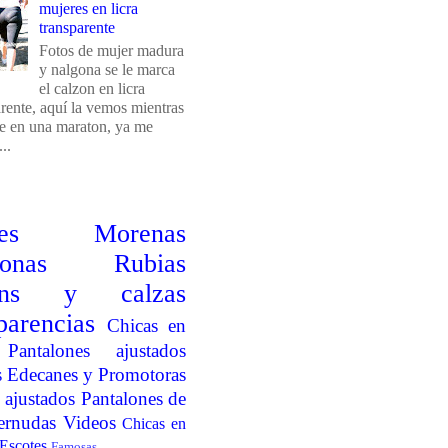
mujeres en licra
transparente
Fotos de mujer madura
y nalgona se le marca
el calzon en licra
arente, aquí la vemos mientras
e en una maraton, ya me
..
es
Morenas
onas
Rubias
ins y calzas
parencias
Chicas en
Pantalones ajustados
s
Edecanes y Promotoras
 ajustados
Pantalones de
ernudas
Videos
Chicas en
Escotes
Famosas