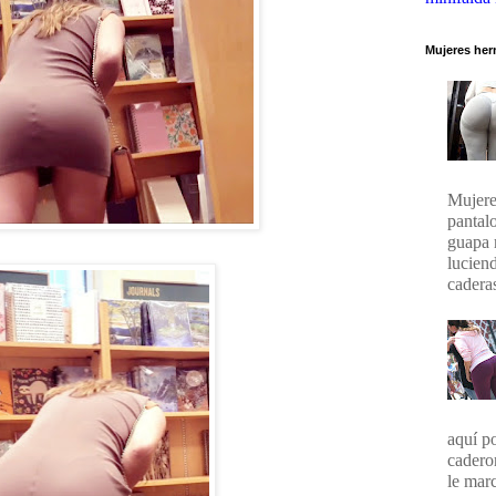
Mujeres her
Mujere
pantal
guapa 
lucien
caderas
aquí p
cadero
le marc