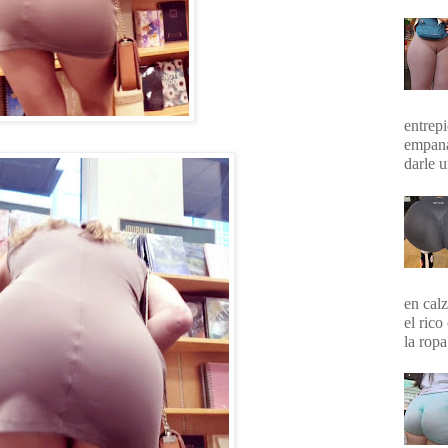
entrepi
empana
darle 
en calz
el rico
la ropa