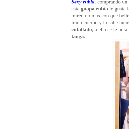
Sexy rubia
, comprando un l
esta
guapa rubia
le gusta l
miren no mas con que bellez
lindo cuerpo y lo sabe luci
entallado
, a ella se le nota
tanga
.