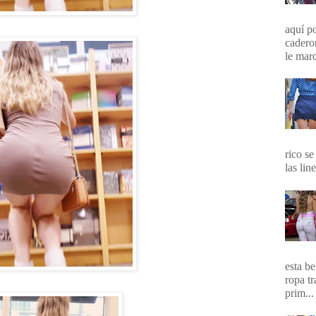
aquí p
cadero
le marc
rico se
las lin
esta b
ropa t
prim...