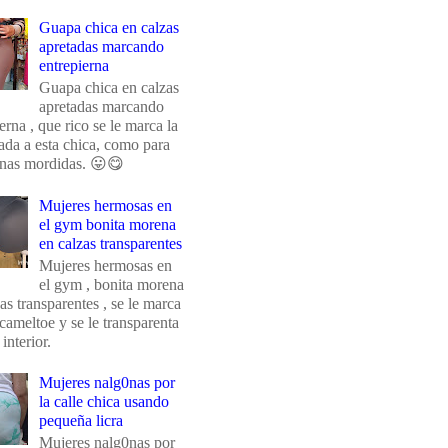
Guapa chica en calzas
apretadas marcando
entrepierna
Guapa chica en calzas
apretadas marcando
erna , que rico se le marca la
da a esta chica, como para
unas mordidas. 😛😋
Mujeres hermosas en
el gym bonita morena
en calzas transparentes
Mujeres hermosas en
el gym , bonita morena
as transparentes , se le marca
 cameltoe y se le transparenta
 interior.
Mujeres nalg0nas por
la calle chica usando
pequeña licra
Mujeres nalg0nas por