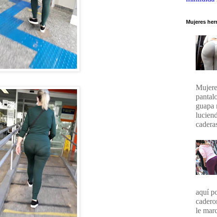
Mujeres her
Mujere
pantal
guapa 
lucien
caderas
aquí p
cadero
le marc