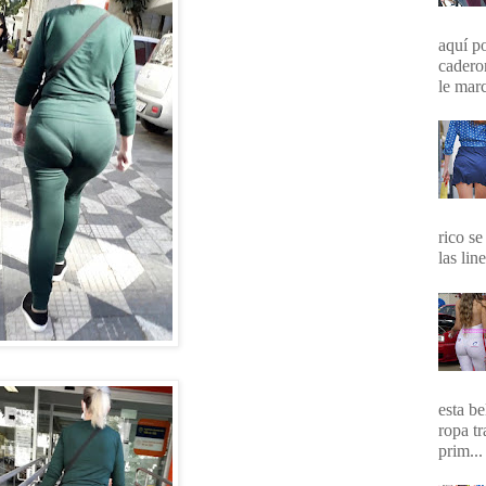
aquí p
cadero
le marc
rico se
las lin
esta b
ropa t
prim...