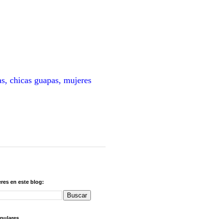
as, chicas guapas, mujeres
res en este blog:
pulares