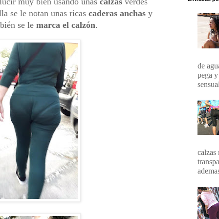
e lucir muy bien usando unas
calzas
verdes
la se le notan unas ricas
caderas anchas
y
bién se le
marca el calzón
.
de agua
pega y
sensual
calzas 
transpa
ademas 