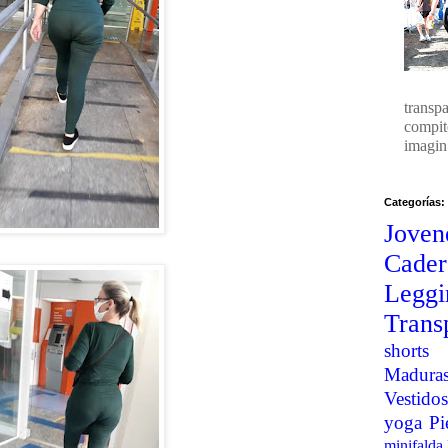
transp
compit
imagin.
Categorías:
Joven
Cader
Legg
Trans
shorts
Madura
Vestidos
yoga
Pi
minifalda