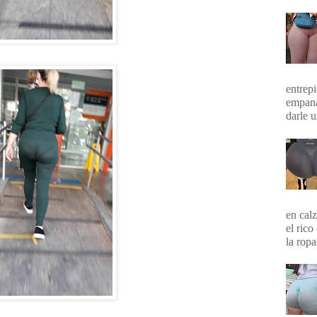
entrepi
empana
darle 
en calz
el rico
la ropa