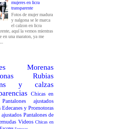
mujeres en licra
transparente
Fotos de mujer madura
y nalgona se le marca
el calzon en licra
arente, aquí la vemos mientras
e en una maraton, ya me
..
es
Morenas
onas
Rubias
ins y calzas
parencias
Chicas en
Pantalones ajustados
s
Edecanes y Promotoras
 ajustados
Pantalones de
ernudas
Videos
Chicas en
Escotes
Famosas