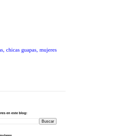
as, chicas guapas, mujeres
res en este blog:
pulares