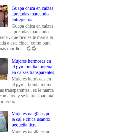
Guapa chica en calzas
apretadas marcando
entrepierna
Guapa chica en calzas
apretadas marcando
erna , que rico se le marca la
da a esta chica, como para
unas mordidas. 😛😋
Mujeres hermosas en
el gym bonita morena
en calzas transparentes
Mujeres hermosas en
el gym , bonita morena
as transparentes , se le marca
 cameltoe y se le transparenta
 interior.
Mujeres nalg0nas por
la calle chica usando
pequeña licra
Mujeres nalg0nas por