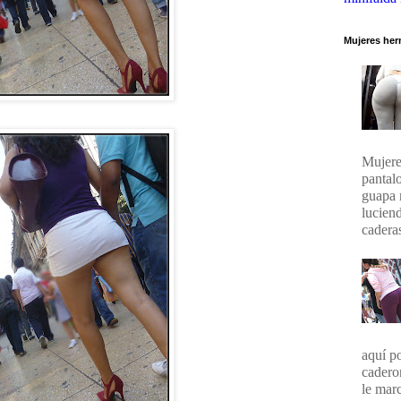
Mujeres her
Mujere
pantal
guapa 
lucien
caderas
aquí p
cadero
le marc