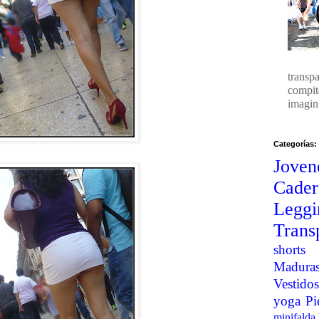
transp
compit
imagin.
Categorías:
Joven
Cader
Legg
Trans
shorts
Madura
Vestidos
yoga
Pi
minifalda