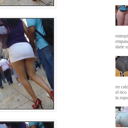
entrepi
empana
darle 
en calz
el rico
la ropa