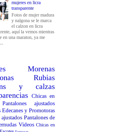
mujeres en licra
transparente
Fotos de mujer madura
y nalgona se le marca
el calzon en licra
arente, aquí la vemos mientras
e en una maraton, ya me
..
es
Morenas
onas
Rubias
ins y calzas
parencias
Chicas en
Pantalones ajustados
s
Edecanes y Promotoras
 ajustados
Pantalones de
ernudas
Videos
Chicas en
Escotes
Famosas