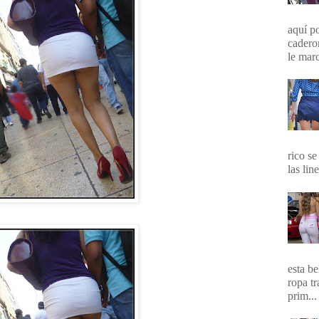
aquí p
cadero
le marc
rico se
las lin
esta b
ropa t
prim...