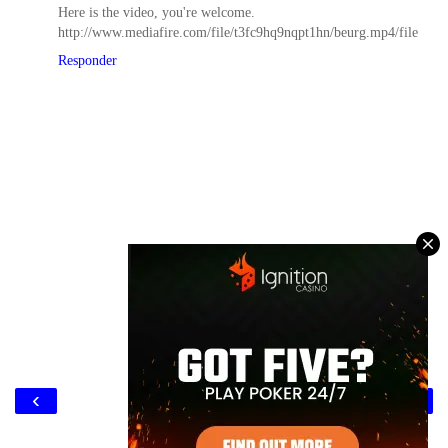
Here is the video, you're welcome.
http://www.mediafire.com/file/t3fc9hq9nqpt1hn/beurg.mp4/file
Responder
‹
›
Inicio
Ver versión web