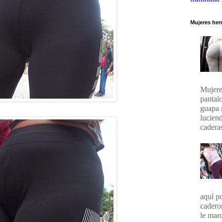
Mujeres her
Mujere
pantal
guapa 
lucien
caderas
aquí p
cadero
le marc