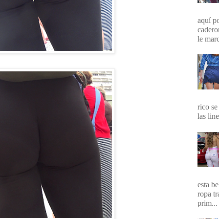
aquí p
cadero
le marc
rico se
las lin
esta b
ropa t
prim...