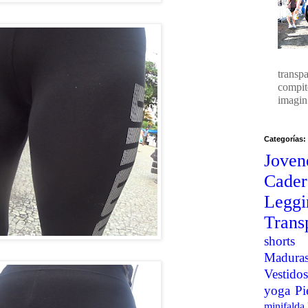
transp
compit
imagin.
Categorías:
Joven
Cader
Legg
Trans
shorts
Madura
Vestidos
yoga
Pi
minifalda