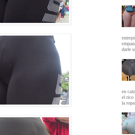
entrepi
empana
darle 
en calz
el rico
la ropa