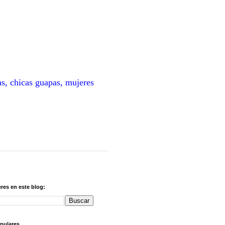
as, chicas guapas, mujeres
res en este blog:
pulares