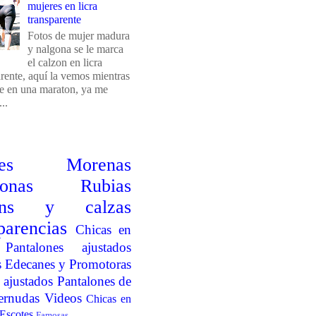
mujeres en licra
transparente
Fotos de mujer madura
y nalgona se le marca
el calzon en licra
arente, aquí la vemos mientras
e en una maraton, ya me
..
es
Morenas
onas
Rubias
ins y calzas
parencias
Chicas en
Pantalones ajustados
s
Edecanes y Promotoras
 ajustados
Pantalones de
ernudas
Videos
Chicas en
Escotes
Famosas