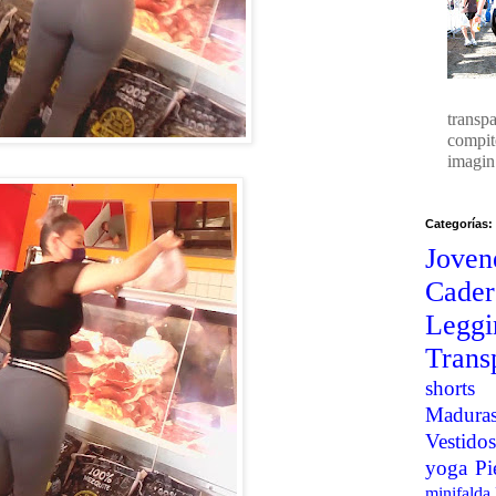
transp
compit
imagin.
Categorías:
Joven
Cader
Legg
Trans
shorts
Madura
Vestidos
yoga
Pi
minifalda