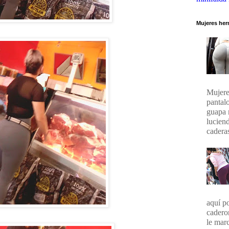
Mujeres her
Mujere
pantal
guapa 
lucien
caderas
aquí p
cadero
le marc