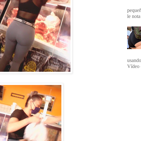
pequeña
le nota
usando
Vídeo 