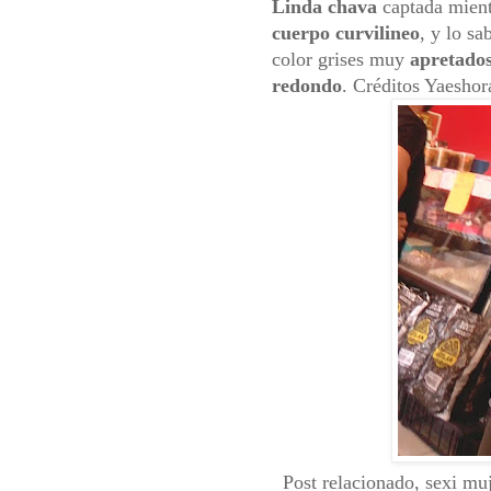
Linda chava
captada mient
cuerpo curvilineo
, y lo s
color grises muy
apretado
redondo
. Créditos Yaeshor
Post relacionado, sexi muj