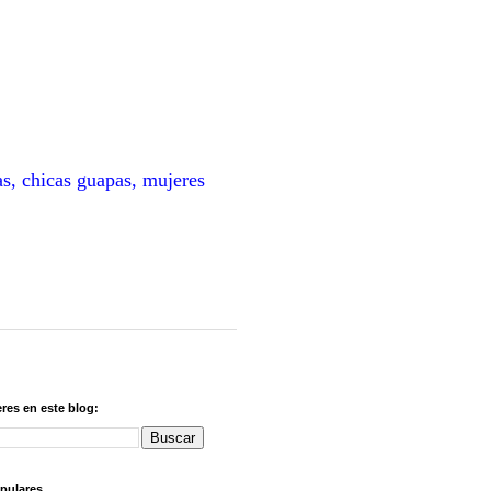
as, chicas guapas, mujeres
res en este blog:
pulares