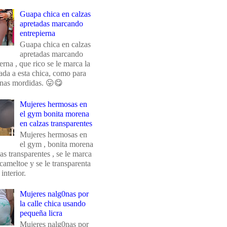
Guapa chica en calzas
apretadas marcando
entrepierna
Guapa chica en calzas
apretadas marcando
erna , que rico se le marca la
da a esta chica, como para
unas mordidas. 😛😋
Mujeres hermosas en
el gym bonita morena
en calzas transparentes
Mujeres hermosas en
el gym , bonita morena
as transparentes , se le marca
 cameltoe y se le transparenta
 interior.
Mujeres nalg0nas por
la calle chica usando
pequeña licra
Mujeres nalg0nas por