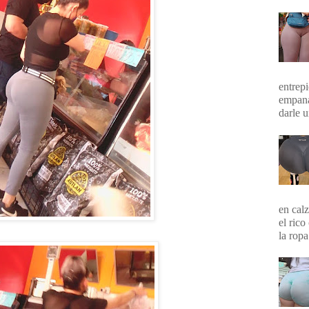
entrepi
empana
darle 
en calz
el rico
la ropa