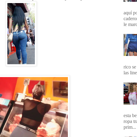
aquí p
cadero
le marc
rico se
las lin
esta b
ropa t
prim...