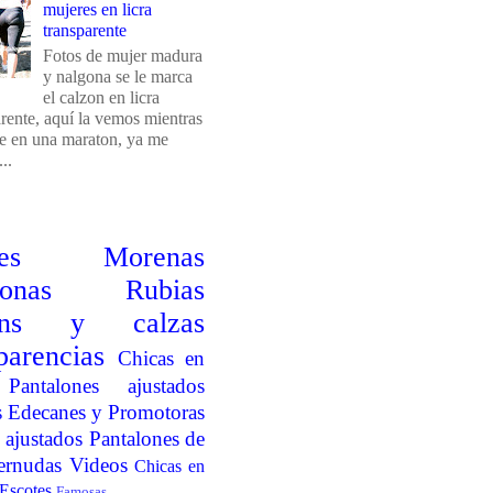
mujeres en licra
transparente
Fotos de mujer madura
y nalgona se le marca
el calzon en licra
arente, aquí la vemos mientras
e en una maraton, ya me
..
es
Morenas
onas
Rubias
ins y calzas
parencias
Chicas en
Pantalones ajustados
s
Edecanes y Promotoras
 ajustados
Pantalones de
ernudas
Videos
Chicas en
Escotes
Famosas