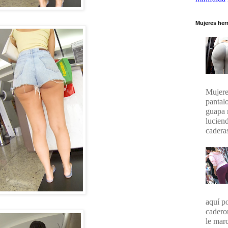
Mujeres her
Mujere
pantal
guapa 
lucien
caderas
aquí p
cadero
le marc