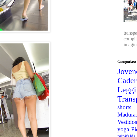
transp
compit
imagin.
Categorías:
Joven
Cader
Legg
Trans
shorts
Madura
Vestidos
yoga
Pi
minifalda