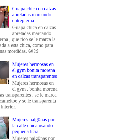
Guapa chica en calzas
apretadas marcando
entrepierna
Guapa chica en calzas
apretadas marcando
erna , que rico se le marca la
da a esta chica, como para
unas mordidas. 😛😋
Mujeres hermosas en
el gym bonita morena
en calzas transparentes
Mujeres hermosas en
el gym , bonita morena
as transparentes , se le marca
 cameltoe y se le transparenta
 interior.
Mujeres nalg0nas por
la calle chica usando
pequeña licra
Mujeres nalg0nas por