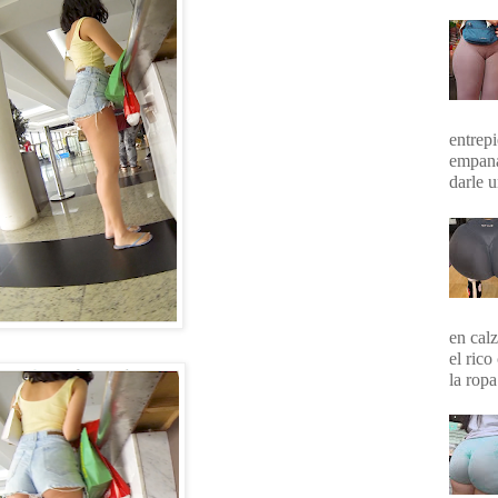
entrepi
empana
darle 
en calz
el rico
la ropa