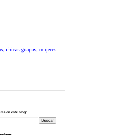
as, chicas guapas, mujeres
res en este blog:
pulares