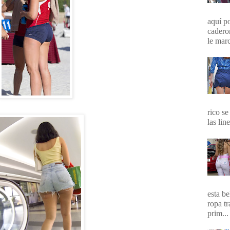
aquí p
cadero
le marc
rico se
las lin
esta b
ropa t
prim...