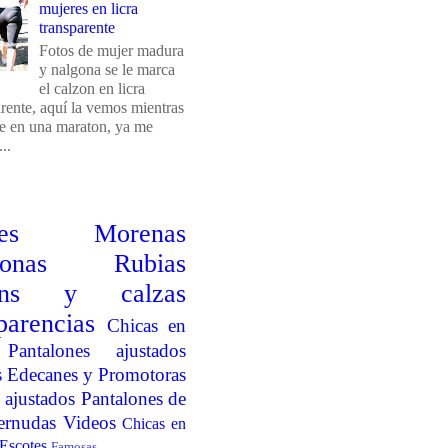
mujeres en licra
transparente
Fotos de mujer madura
y nalgona se le marca
el calzon en licra
arente, aquí la vemos mientras
e en una maraton, ya me
..
es
Morenas
onas
Rubias
ins y calzas
parencias
Chicas en
Pantalones ajustados
s
Edecanes y Promotoras
 ajustados
Pantalones de
ernudas
Videos
Chicas en
Escotes
Famosas