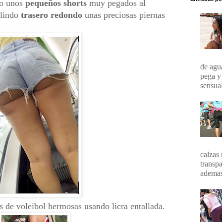
do unos
pequeños shorts
muy pegados al
 lindo
trasero redondo
unas preciosas piernas
de agua
pega y
sensual
calzas 
transpa
ademas 
s de voleibol hermosas usando licra entallada.