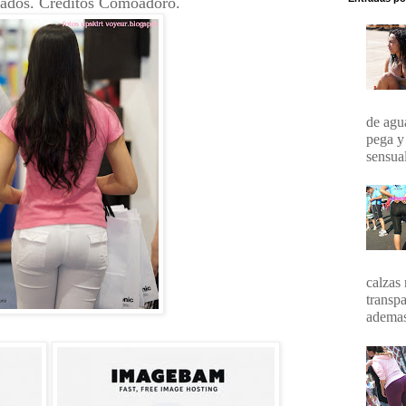
etados. Créditos Comoadoro.
de agua
pega y
sensual
calzas 
transpa
ademas 