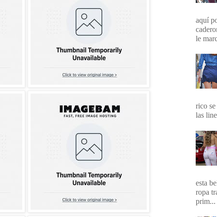
aquí p
cadero
le marc
rico se
las lin
esta b
ropa t
prim...