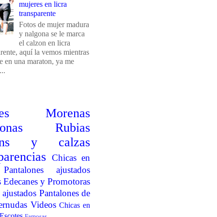
mujeres en licra
transparente
Fotos de mujer madura
y nalgona se le marca
el calzon en licra
arente, aquí la vemos mientras
e en una maraton, ya me
..
es
Morenas
onas
Rubias
ins y calzas
parencias
Chicas en
Pantalones ajustados
s
Edecanes y Promotoras
 ajustados
Pantalones de
ernudas
Videos
Chicas en
Escotes
Famosas