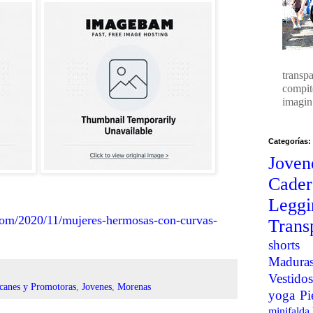
transp
compit
imagin.
Categorías:
Joven
Cader
Legg
.com/2020/11/mujeres-hermosas-con-curvas-
Trans
shorts
Madura
Vestidos
canes y Promotoras
,
Jovenes
,
Morenas
yoga
Pi
minifalda