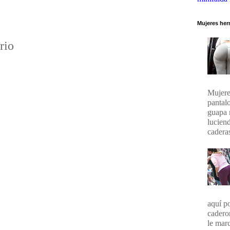
:
Mujeres her
rio
Mujere
pantal
guapa 
lucien
caderas
aquí p
cadero
le marc