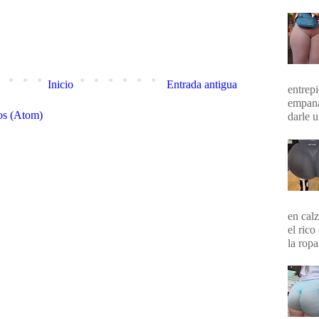
Inicio
Entrada antigua
entrepi
empana
os (Atom)
darle 
en calz
el rico
la ropa