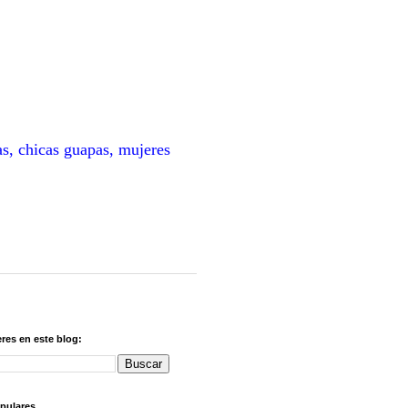
as, chicas guapas, mujeres
res en este blog:
pulares