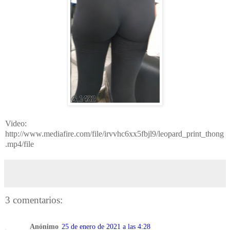
Video:
http://www.mediafire.com/file/irvvhc6xx5fbjl9/leopard_print_thong
.mp4/file
3 comentarios:
Anónimo
25 de enero de 2021 a las 4:28