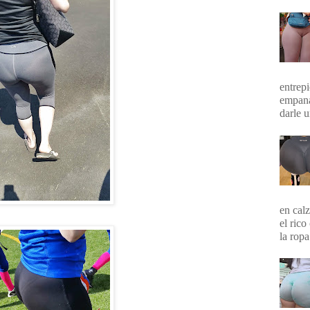
entrepi
empana
darle 
en calz
el rico
la ropa