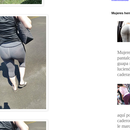
Mujeres her
Mujere
pantal
guapa 
lucien
caderas
aquí p
cadero
le marc