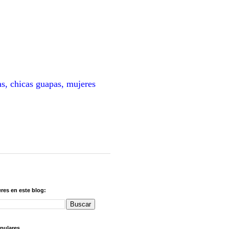
as, chicas guapas, mujeres
res en este blog:
pulares