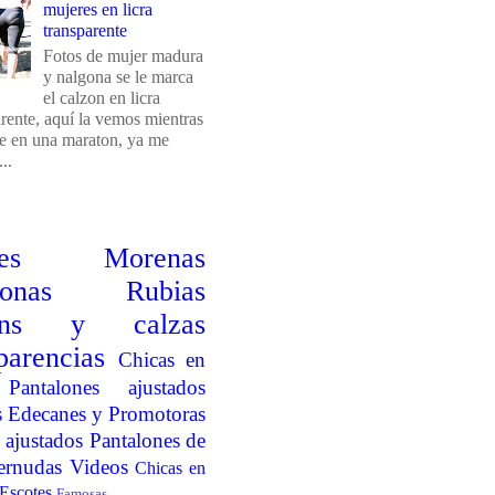
mujeres en licra
transparente
Fotos de mujer madura
y nalgona se le marca
el calzon en licra
arente, aquí la vemos mientras
e en una maraton, ya me
..
es
Morenas
onas
Rubias
ins y calzas
parencias
Chicas en
Pantalones ajustados
s
Edecanes y Promotoras
 ajustados
Pantalones de
ernudas
Videos
Chicas en
Escotes
Famosas