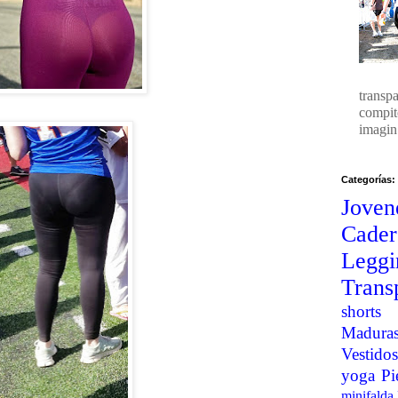
transp
compit
imagin.
Categorías:
Joven
Cader
Legg
Trans
shorts
Madura
Vestidos
yoga
Pi
minifalda