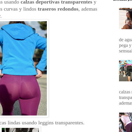
s usando
calzas deportivas
transparentes
y
as curvas y lindos
traseros redondos
, ademas
r.
de agua
pega y
sensual
calzas 
transpa
ademas 
cas lindas usando leggins transparentes.