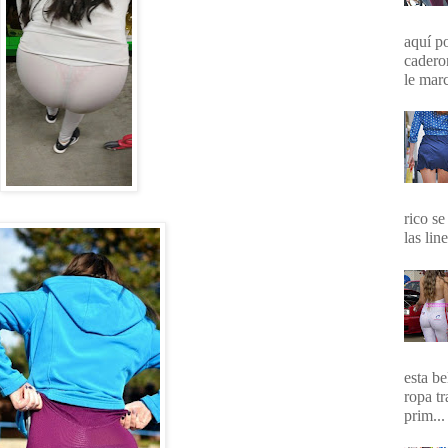
aquí p
cadero
le marc
rico se
las lin
esta b
ropa t
prim...